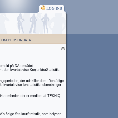
LOG IND
OM PERSONDATA
nforhold på DA-området.
mt den kvartalsvise KonjunkturStatistik,
ingsperioden, der adskiller dem. Den årlige
e kvartalsvise lønstatistikindberetninger
or virksomheder, der er medlem af TEKNIQ
's årlige StrukturStatistik, som belyser
.