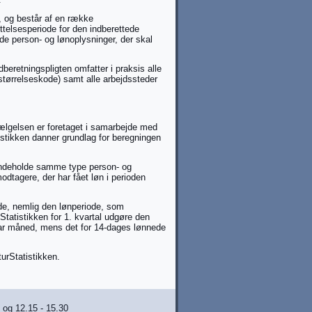
n, og består af en række
elsesperiode for den indberettede
e person- og lønoplysninger, der skal
dberetningspligten omfatter i praksis alle
 størrelseskode) samt alle arbejdssteder
ælgelsen er foretaget i samarbejde med
istikken danner grundlag for beregningen
 indeholde samme type person- og
odtagere, der har fået løn i perioden
ode, nemlig den lønperiode, som
rStatistikken for 1. kvartal udgøre den
uar måned, mens det for 14-dages lønnede
turStatistikken.
 og 12.15 - 15.30