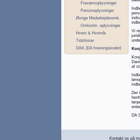
Fraværsoplysninger
Indb
Personoplysninger
pers
inds
Øvrige Medarbejderomk.
indb
Omkostn. oplysninger
Vi r
Hvem & Hvornår
juri
unde
Tidsfrister
DAK (DA foreningskoder)
Konj
Konj
Danm
af s
Indb
løno
indb
Der 
henh
lønp
ente
DA S
Kontakt os på ma