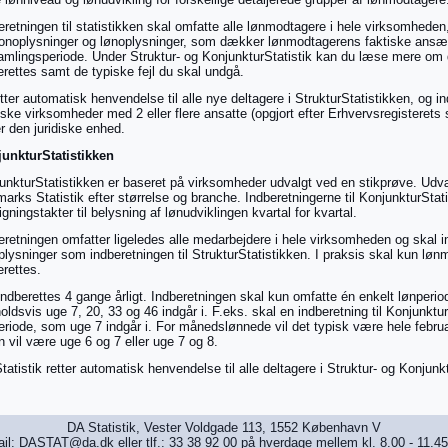
eretningen til statistikken skal omfatte alle lønmodtagere i hele virksomhede
onoplysninger og lønoplysninger, som dækker lønmodtagerens faktiske ansætt
amlingsperiode. Under Struktur- og KonjunkturStatistik kan du læse mere om d
erettes samt de typiske fejl du skal undgå.
etter automatisk henvendelse til alle nye deltagere i StrukturStatistikken, og in
diske virksomheder med 2 eller flere ansatte (opgjort efter Erhvervsregisterets
r den juridiske enhed.
unkturStatistikken
unkturStatistikken er baseret på virksomheder udvalgt ved en stikprøve. Udv
arks Statistik efter størrelse og branche. Indberetningerne til KonjunkturStat
tigningstakter til belysning af lønudviklingen kvartal for kvartal.
eretningen omfatter ligeledes alle medarbejdere i hele virksomheden og skal
plysninger som indberetningen til StrukturStatistikken. I praksis skal kun lønm
erettes.
indberettes 4 gange årligt. Indberetningen skal kun omfatte én enkelt lønperi
oldsvis uge 7, 20, 33 og 46 indgår i. F.eks. skal en indberetning til Konjunktu
eriode, som uge 7 indgår i. For månedslønnede vil det typisk være hele febr
n vil være uge 6 og 7 eller uge 7 og 8.
tatistik retter automatisk henvendelse til alle deltagere i Struktur- og Konjunk
DA Statistik, Vester Voldgade 113, 1552 København V
il: DASTAT@da.dk eller tlf.: 33 38 92 00 på hverdage mellem kl. 8.00 - 11.45