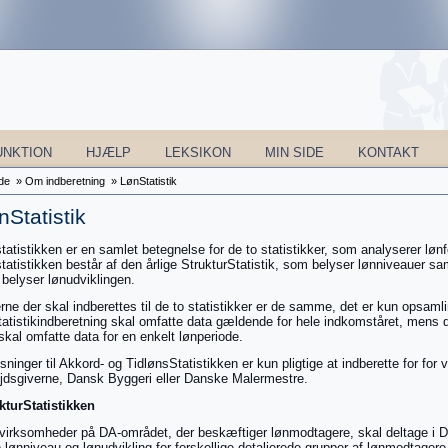
UNKTION
HJÆLP
LEKSIKON
MIN SIDE
KONTAKT
de
»
Om indberetning
»
LønStatistik
nStatistik
tatistikken er en samlet betegnelse for de to statistikker, som analyserer lø
tatistikken består af den årlige StrukturStatistik, som belyser lønniveauer sa
belyser lønudviklingen.
rne der skal indberettes til de to statistikker er de samme, det er kun opsaml
tatistikindberetning skal omfatte data gældende for hele indkomståret, mens d
skal omfatte data for en enkelt lønperiode.
sninger til Akkord- og TidlønsStatistikken er kun pligtige at indberette for f
jdsgiverne, Dansk Byggeri eller Danske Malermestre.
kturStatistikken
 virksomheder på DA-området, der beskæftiger lønmodtagere, skal deltage i DA
 lønniveau og lønudvikling for forskellige detaljerede grupper af lønmodtagere