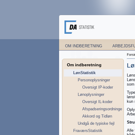
OM INDBERETNING
ARBEJDSF
Forsi
Lø
Om indberetning
LønStatistik
Løns
Løns
Personoplysninger
som 
Oversigt IP-koder
Type
Lønoplysninger
løns
kun 
Oversigt IL-koder
Afspadseringsordninger
Oply
Arbe
Akkord og Tidløn
Stru
Undgå de typiske fejl
Alle
FraværsStatistik
både